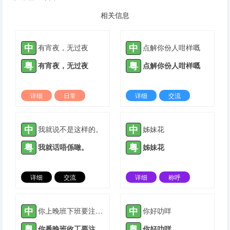
相关信息
中
中
有宵夜，无过夜
点解你份人咁样嘅
粤
粤
有宵夜，无过夜
点解你份人咁样嘅
详细
日常
详细
交流
2022-03-09 |
1934 ℃
2022-05-23 |
1934 ℃
中
中
我就说不是这样的。
姊妹花
粤
粤
我就话唔係噉。
姊妹花
详细
交流
详细
称呼
2021-04-28 |
1935 ℃
2021-05-12 |
1935 ℃
中
中
你上晚班下班要注意安全
你好叻咩
粤
粤
你番晚班收工要注意安全
你好叻咩