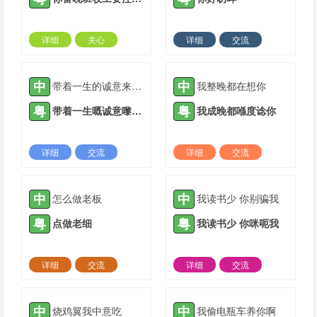
详细
关心
详细
交流
2021-05-14 |
1935 ℃
2021-08-02 |
1935 ℃
中
中
带着一生的诚意来爱你
我整晚都在想你
粤
粤
带着一生嘅诚意嚟爱你
我成晚都喺度谂你
详细
交流
详细
交流
2021-10-16 |
1935 ℃
2021-10-20 |
1935 ℃
中
中
怎么做老板
我读书少 你别骗我
粤
粤
点做老细
我读书少 你咪呃我
详细
交流
详细
交流
2021-11-17 |
1935 ℃
2021-11-17 |
1935 ℃
中
中
烧鸡翼我中意吃
我偷电瓶车养你啊