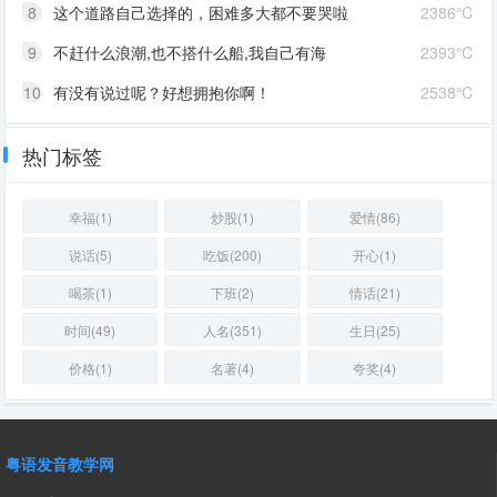
8
这个道路自己选择的，困难多大都不要哭啦
2386℃
9
不赶什么浪潮,也不搭什么船,我自己有海
2393℃
10
有没有说过呢？好想拥抱你啊！
2538℃
热门标签
幸福(1)
炒股(1)
爱情(86)
说话(5)
吃饭(200)
开心(1)
喝茶(1)
下班(2)
情话(21)
时间(49)
人名(351)
生日(25)
价格(1)
名著(4)
夸奖(4)
粤语发音教学网