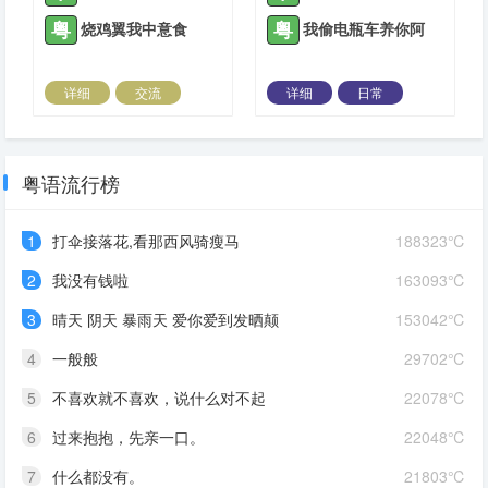
粤
粤
烧鸡翼我中意食
我偷电瓶车养你阿
详细
交流
详细
日常
2021-11-29 |
1935 ℃
2021-12-27 |
1935 ℃
粤语流行榜
1
打伞接落花,看那西风骑瘦马
188323℃
2
我没有钱啦
163093℃
3
晴天 阴天 暴雨天 爱你爱到发晒颠
153042℃
4
一般般
29702℃
5
不喜欢就不喜欢，说什么对不起
22078℃
6
过来抱抱，先亲一口。
22048℃
7
什么都没有。
21803℃