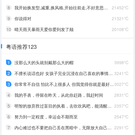
8
我开始换发型,减重,换风格,开始往前走,不好意思啊这一次,我一定要赢
21452℃
9
你说得对
21321℃
10
晴天雨天暴雨天爱你爱到发了颠
20108℃
粤语推荐123
1
没那么大的头就别戴那么大的帽
3998℃
2
不擅长说话也好 女孩子完全沉浸在自己喜欢的事情里 最可爱了 剩下的我会圆场
3241℃
3
你常常不自信 怕比不上很多人 但我觉得你就是最好的 怎么都好 我想告诉你 我对你的爱是兜底 是连你自己都不喜欢自己的时候 还有我来爱你
3027℃
4
我的手表，停留在昨天，从此你赶路，我赶时间
2831℃
5
明智的放弃胜过盲目的执着，去吹吹风吧，能清醒的话感冒也没关系。
2357℃
6
努力到一定程度，幸运会不期而至
2547℃
7
内心难过也不要把自己丢在黑暗中，无限放大自己的情绪。按时睡觉，好好吃饭，洗个热乎的澡，喝甜甜的奶茶。看看长河落日，花朵树木，驱逐丧气再努力奔跑，生活到处是发光的星星。
2291℃