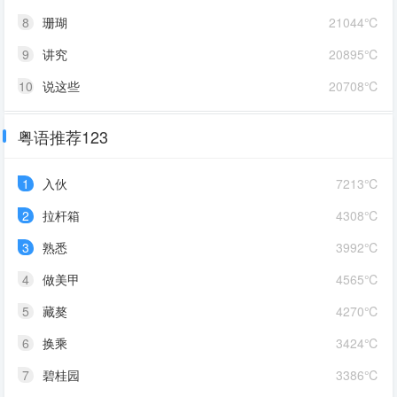
8
珊瑚
21044℃
9
讲究
20895℃
10
说这些
20708℃
粤语推荐123
1
入伙
7213℃
2
拉杆箱
4308℃
3
熟悉
3992℃
4
做美甲
4565℃
5
藏獒
4270℃
6
换乘
3424℃
7
碧桂园
3386℃