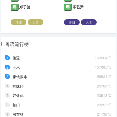
粤
粤
郑子健
毕艺尹
详细
人名
详细
人名
2021-08-31 |
1425 ℃
2021-09-08 |
1425 ℃
粤语流行榜
1
傻逼
163264℃
2
玉米
157065℃
3
赚钱很难
155531℃
4
妹妹仔
23760℃
5
好像你
23513℃
6
扣门
23397℃
7
黑布林
21736℃