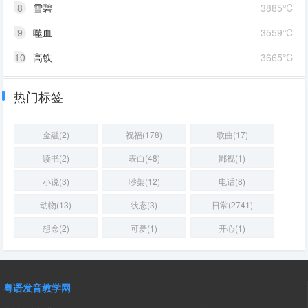
8
雪碧
3885℃
9
噬血
3559℃
10
高铁
3665℃
热门标签
金融(2)
祝福(178)
歌曲(17)
读书(2)
表白(48)
鄙视(1)
小说(3)
吵架(12)
电话(8)
动物(13)
状态(3)
日常(2741)
想念(2)
可爱(1)
开心(1)
粤语发音教学网