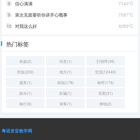
8
信心满满
7143℃
9
第次见面要听你讲开心嘅事
7087℃
10
对我这么好
6283℃
热门标签
表扬(2)
诗意(1)
打招呼(39)
吃饭(200)
地方(1)
交流(12440)
服务(1)
祝福(178)
称呼(174)
娱乐(1)
欺骗(1)
安慰(21)
银行(9)
请客(1)
挣钱(2)
粤语发音教学网