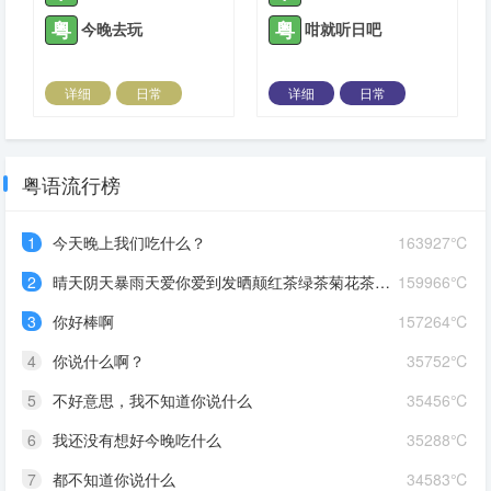
粤
粤
今晚去玩
咁就听日吧
详细
日常
详细
日常
2023-10-30 |
1306 ℃
2023-10-30 |
1306 ℃
粤语流行榜
1
今天晚上我们吃什么？
163927℃
2
晴天阴天暴雨天爱你爱到发晒颠红茶绿茶菊花茶爱你爱到蒙查查
159966℃
3
你好棒啊
157264℃
4
你说什么啊？
35752℃
5
不好意思，我不知道你说什么
35456℃
6
我还没有想好今晚吃什么
35288℃
7
都不知道你说什么
34583℃