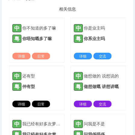
相关信息
中
中
你不知道的多了嘛
你是业主吗
粤
粤
你唔知嘅多了嘛
你系业主吗
详细
日常
详细
交流
2024-01-21 |
1305 ℃
2022-01-04 |
1306 ℃
中
中
还有型
做想做的 说想说的
粤
粤
仲有型
做想做嘅 讲想讲嘅
详细
日常
详细
交流
2022-03-05 |
1306 ℃
2022-03-10 |
1306 ℃
中
中
我已经有好多次梦到你在我家
问我是不是
粤
粤
我已经有好多次梦到你喺我家
问我係唔係