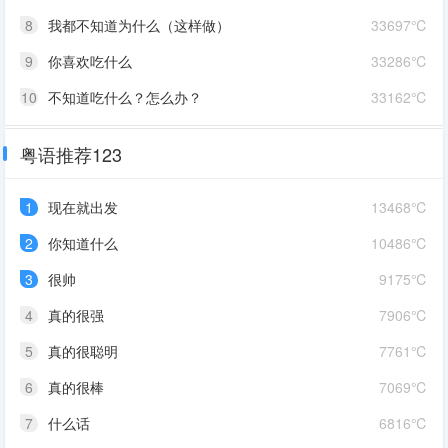
8
我都不知道为什么（这样做）
33697℃
9
你喜欢吃什么
33286℃
10
不知道吃什么？怎么办？
33162℃
粤语推荐123
1
现在就出发
13468℃
2
你知道什么
10486℃
3
很帅
9175℃
4
真的很强
7906℃
5
真的很聪明
7761℃
6
真的很棒
7069℃
7
什么话
6816℃