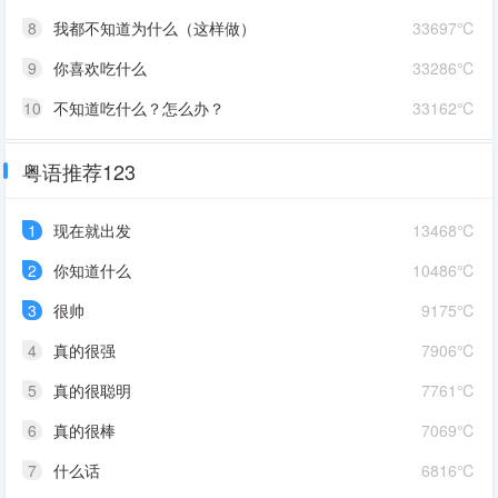
8
我都不知道为什么（这样做）
33697℃
9
你喜欢吃什么
33286℃
10
不知道吃什么？怎么办？
33162℃
粤语推荐123
1
现在就出发
13468℃
2
你知道什么
10486℃
3
很帅
9175℃
4
真的很强
7906℃
5
真的很聪明
7761℃
6
真的很棒
7069℃
7
什么话
6816℃