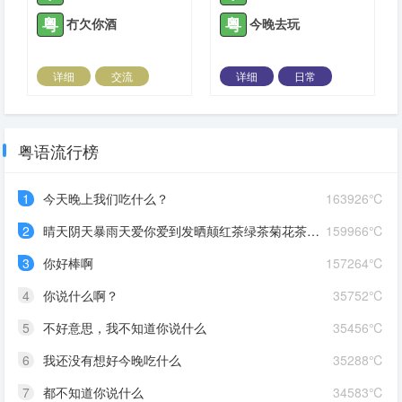
粤
粤
冇欠你酒
今晚去玩
详细
交流
详细
日常
2023-04-13 |
1306 ℃
2023-10-30 |
1306 ℃
粤语流行榜
1
今天晚上我们吃什么？
163926℃
2
晴天阴天暴雨天爱你爱到发晒颠红茶绿茶菊花茶爱你爱到蒙查查
159966℃
3
你好棒啊
157264℃
4
你说什么啊？
35752℃
5
不好意思，我不知道你说什么
35456℃
6
我还没有想好今晚吃什么
35288℃
7
都不知道你说什么
34583℃