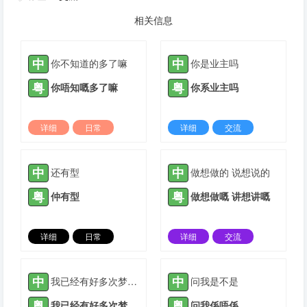
相关信息
中
中
你不知道的多了嘛
你是业主吗
粤
粤
你唔知嘅多了嘛
你系业主吗
详细
日常
详细
交流
2024-01-21 |
1305 ℃
2022-01-04 |
1306 ℃
中
中
还有型
做想做的 说想说的
粤
粤
仲有型
做想做嘅 讲想讲嘅
详细
日常
详细
交流
2022-03-05 |
1306 ℃
2022-03-10 |
1306 ℃
中
中
我已经有好多次梦到你在我家
问我是不是
粤
粤
我已经有好多次梦到你喺我家
问我係唔係