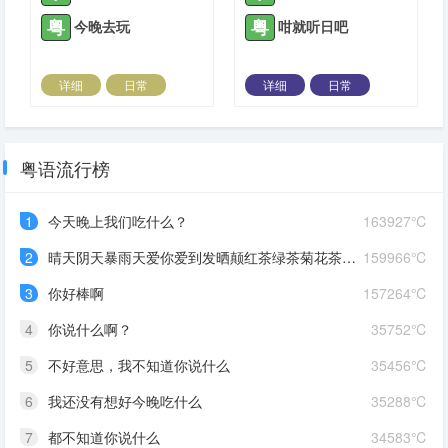
粤
粤
今晚去玩
咁就听日吧
详细
日常
详细
日常
2023-10-30 |
1306 ℃
2023-10-30 |
1306 ℃
粤语流行榜
1
今天晚上我们吃什么？
163927℃
2
晴天阴天暴雨天爱你爱到发晒颠红茶绿茶菊花茶爱你爱到蒙查查
159966℃
3
你好棒啊
157264℃
4
你说什么啊？
35752℃
5
不好意思，我不知道你说什么
35456℃
6
我还没有想好今晚吃什么
35288℃
7
都不知道你说什么
34583℃