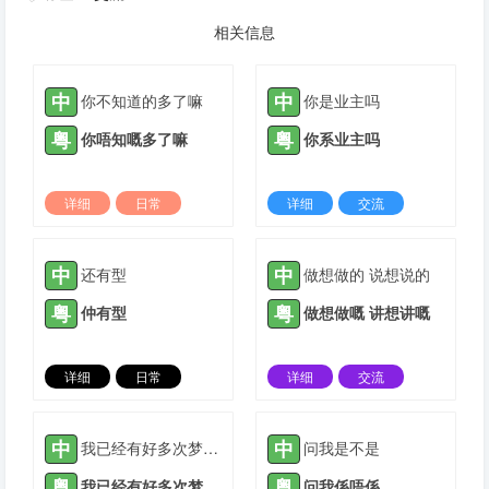
相关信息
中
中
你不知道的多了嘛
你是业主吗
粤
粤
你唔知嘅多了嘛
你系业主吗
详细
日常
详细
交流
2024-01-21 |
1305 ℃
2022-01-04 |
1306 ℃
中
中
还有型
做想做的 说想说的
粤
粤
仲有型
做想做嘅 讲想讲嘅
详细
日常
详细
交流
2022-03-05 |
1306 ℃
2022-03-10 |
1306 ℃
中
中
我已经有好多次梦到你在我家
问我是不是
粤
粤
我已经有好多次梦到你喺我家
问我係唔係