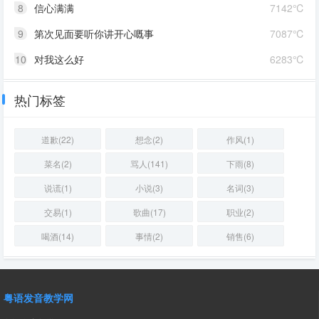
8
信心满满
7142℃
9
第次见面要听你讲开心嘅事
7087℃
10
对我这么好
6283℃
热门标签
道歉(22)
想念(2)
作风(1)
菜名(2)
骂人(141)
下雨(8)
说谎(1)
小说(3)
名词(3)
交易(1)
歌曲(17)
职业(2)
喝酒(14)
事情(2)
销售(6)
粤语发音教学网