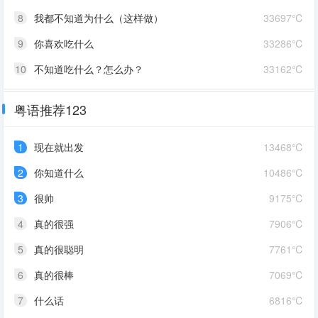
8
我都不知道为什么（这样做）
33697℃
9
你喜欢吃什么
33286℃
10
不知道吃什么？怎么办？
33162℃
粤语推荐123
1
现在就出发
13468℃
2
你知道什么
10486℃
3
很帅
9175℃
4
真的很强
7906℃
5
真的很聪明
7761℃
6
真的很棒
7069℃
7
什么话
6816℃