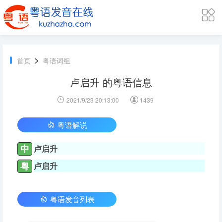
>
首页
粤语词组
卢启升 的粤语信息
2021/9/23 20:13:00
1439
粤语解说
中
卢启升
粤
卢启升
粤语发音列表