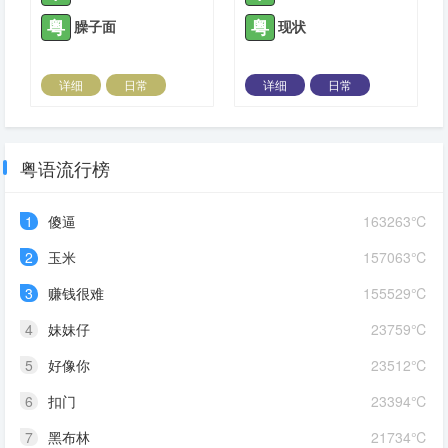
粤
粤
臊子面
现状
详细
日常
详细
日常
2022-07-28 |
1424 ℃
2022-07-28 |
1424 ℃
粤语流行榜
1
傻逼
163263℃
2
玉米
157063℃
3
赚钱很难
155529℃
4
妹妹仔
23759℃
5
好像你
23512℃
6
扣门
23394℃
7
黑布林
21734℃