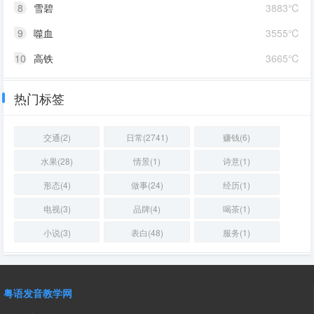
8
雪碧
3883℃
9
噬血
3555℃
10
高铁
3665℃
热门标签
交通(2)
日常(2741)
赚钱(6)
水果(28)
情景(1)
诗意(1)
形态(4)
做事(24)
经历(1)
电视(3)
品牌(4)
喝茶(1)
小说(3)
表白(48)
服务(1)
粤语发音教学网