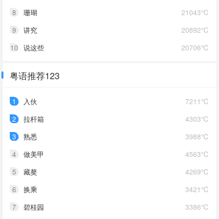
8
珊瑚
21043℃
9
讲究
20892℃
10
说这些
20706℃
粤语推荐123
1
入伙
7211℃
2
拉杆箱
4303℃
3
熟悉
3988℃
4
做美甲
4563℃
5
藏獒
4269℃
6
换乘
3421℃
7
碧桂园
3386℃