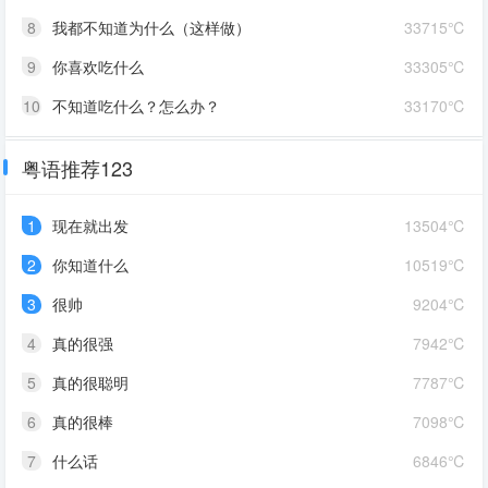
8
我都不知道为什么（这样做）
33715℃
9
你喜欢吃什么
33305℃
10
不知道吃什么？怎么办？
33170℃
粤语推荐123
1
现在就出发
13504℃
2
你知道什么
10519℃
3
很帅
9204℃
4
真的很强
7942℃
5
真的很聪明
7787℃
6
真的很棒
7098℃
7
什么话
6846℃