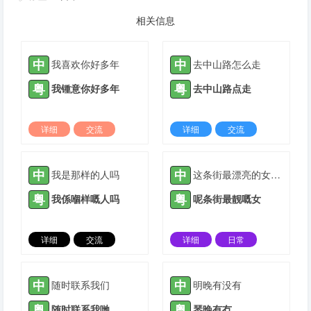
相关信息
中
中
我喜欢你好多年
去中山路怎么走
粤
粤
我锺意你好多年
去中山路点走
详细
交流
详细
交流
2022-03-05 |
1308 ℃
2022-04-11 |
1308 ℃
中
中
我是那样的人吗
这条街最漂亮的女孩子
粤
粤
我係嗰样嘅人吗
呢条街最靓嘅女
详细
交流
详细
日常
2022-06-07 |
1308 ℃
2023-11-09 |
1308 ℃
中
中
随时联系我们
明晚有没有
粤
粤
随时联系我哋
琴晚有冇