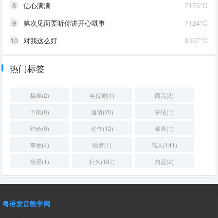
8
信心满满
7175℃
9
第次见面要听你讲开心嘅事
7124℃
10
对我这么好
6307℃
热门标签
搞笑(2)
电视剧(1)
商品(3)
下雨(8)
邀请(20)
讲话(1)
约会(9)
动作(12)
恭喜(1)
事物(4)
睡梦(1)
骂人(141)
情景(1)
行为(187)
自恋(2)
粤语发音教学网