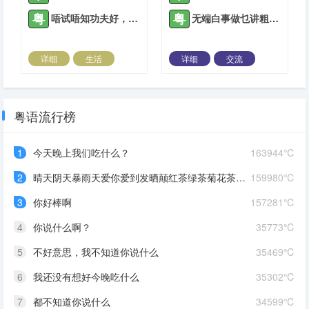
粤
粤
唔试唔知功夫好，一做就知眼界高
无端白事做乜讲粗口?
详细
生活
详细
交流
2021-05-08 |
1309 ℃
2021-12-14 |
1309 ℃
粤语流行榜
1
今天晚上我们吃什么？
163944℃
2
晴天阴天暴雨天爱你爱到发晒颠红茶绿茶菊花茶爱你爱到蒙查查
159980℃
3
你好棒啊
157281℃
4
你说什么啊？
35773℃
5
不好意思，我不知道你说什么
35469℃
6
我还没有想好今晚吃什么
35302℃
7
都不知道你说什么
34599℃