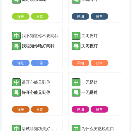
详细
日常
详细
日常
2023-11-10 |
1308 ℃
2023-12-09 |
1308 ℃
中
中
我不知道你不要问我
关闭夜灯
粤
粤
我唔知你唔好问我
关闭夜灯
详细
日常
详细
日常
2024-01-21 |
1308 ℃
2024-03-04 |
1308 ℃
中
中
很开心能见到你
一无是处
粤
粤
好开心能见到你
一无是处
详细
日常
详细
日常
2024-03-04 |
1308 ℃
2024-04-22 |
1308 ℃
中
中
唔试唔知功夫好，一做就知眼界高
为什么突然说粗口