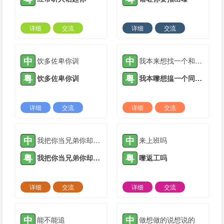
详细
交流
详细
交流
2022-01-11 |
1311 ℃
2022-01-27 |
1311 ℃
中
中
饮多佐卑你训
我本来想找一个和你完全不一样的人，却发现我不知道什么时候变成了你
粤
粤
饮多佐卑你训
我本嚟想揾一个同你完全唔一样嘅人，却发现我唔知道几时变成了你
详细
交流
详细
交流
2022-03-01 |
1311 ℃
2022-03-20 |
1311 ℃
中
中
我把你当兄弟你却和我谈钱
来上班吗
粤
粤
我把你当兄弟你却和我谈钱
嚟返工吗
详细
交流
详细
交流
2022-03-28 |
1311 ℃
2022-03-28 |
1311 ℃
中
中
能不能追
做想做的说想说的