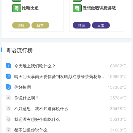
粤
粤
比唔比追
做想做嘅讲想讲嘅
详细
日常
详细
日常
2022-04-06 |
1311 ℃
2022-04-06 |
1311 ℃
粤语流行榜
1
今天晚上我们吃什么？
163962℃
2
晴天阴天暴雨天爱你爱到发晒颠红茶绿茶菊花茶爱你爱到蒙查查
159990℃
3
你好棒啊
157302℃
4
你说什么啊？
35784℃
5
不好意思，我不知道你说什么
35478℃
6
我还没有想好今晚吃什么
35313℃
7
都不知道你说什么
34608℃