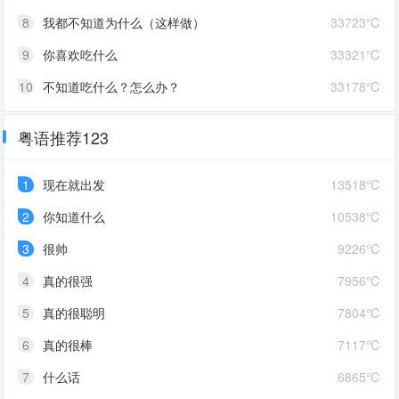
8
我都不知道为什么（这样做）
33723℃
9
你喜欢吃什么
33321℃
10
不知道吃什么？怎么办？
33178℃
粤语推荐123
1
现在就出发
13518℃
2
你知道什么
10538℃
3
很帅
9226℃
4
真的很强
7956℃
5
真的很聪明
7804℃
6
真的很棒
7117℃
7
什么话
6865℃