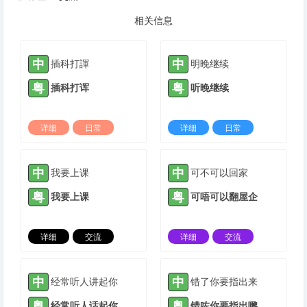
相关信息
中
中
插科打諢
明晚继续
粤
粤
插科打诨
听晚继续
详细
日常
详细
日常
2023-02-20 |
1310 ℃
2023-12-09 |
1310 ℃
中
中
我要上课
可不可以回家
粤
粤
我要上课
可唔可以翻屋企
详细
交流
详细
交流
2023-12-11 |
1310 ℃
2021-11-22 |
1311 ℃
中
中
经常听人讲起你
错了你要指出来
粤
粤
经常听人话起你
错咗你要指出嚟