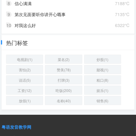
8
信心满满
7188℃
9
第次见面要听你讲开心嘅事
7135℃
10
对我这么好
6322℃
热门标签
电视剧(1)
菜名(2)
炒股(1)
害怕(2)
赞美(78)
鄙视(1)
说话(5)
打牌(3)
粗口(8)
工资(12)
吃饭(200)
娱乐(1)
放假(1)
名称(40)
销售(6)
粤语发音教学网