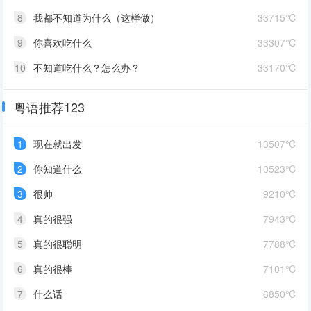
8
我都不知道为什么（这样做）
33715℃
9
你喜欢吃什么
33307℃
10
不知道吃什么？怎么办？
33170℃
粤语推荐123
1
现在就出发
13507℃
2
你知道什么
10523℃
3
很帅
9210℃
4
真的很强
7943℃
5
真的很聪明
7788℃
6
真的很棒
7101℃
7
什么话
6850℃