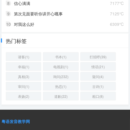
8
信心满满
7177℃
9
第次见面要听你讲开心嘅事
7125℃
10
对我这么好
6309℃
热门标签
请客(1)
书本(1)
打招呼(39)
幸福(1)
电视剧(1)
情话(21)
真相(3)
询问(232)
疑问(4)
审问(1)
热恋(1)
古诗(1)
表扬(2)
道歉(22)
粗口(8)
粤语发音教学网