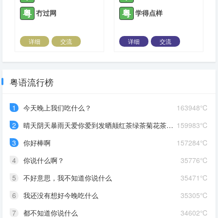
粤
粤
冇过网
学得点样
详细
交流
详细
交流
2022-05-25 |
1309 ℃
2022-05-25 |
1309 ℃
粤语流行榜
1
今天晚上我们吃什么？
163948℃
2
晴天阴天暴雨天爱你爱到发晒颠红茶绿茶菊花茶爱你爱到蒙查查
159983℃
3
你好棒啊
157284℃
4
你说什么啊？
35776℃
5
不好意思，我不知道你说什么
35471℃
6
我还没有想好今晚吃什么
35305℃
7
都不知道你说什么
34602℃