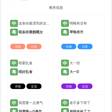
相关信息
中
中
这条街最漂亮的女孩子
明晚有没有
粤
粤
呢条街最靓嘅女
琴晚有冇
详细
日常
详细
日常
2023-11-09 |
1308 ℃
2023-12-09 |
1308 ℃
中
中
唔要乱食
大一些
粤
粤
唔好乱食
大一D
详细
交流
详细
交流
2022-01-25 |
1309 ℃
2022-01-27 |
1309 ℃
中
中
我需要一点勇气
差不多下班了
粤
粤
我需要一D勇气
差唔多收工了