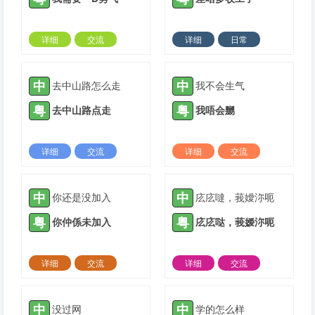
详细
交流
详细
日常
2022-03-04 |
1309 ℃
2022-04-06 |
1309 ℃
中
中
去中山路怎么走
我不会生气
粤
粤
去中山路点走
我唔会嬲
详细
交流
详细
交流
2022-04-11 |
1309 ℃
2022-04-19 |
1309 ℃
中
中
你还是没加入
庅庅噠，莪嬡沵呃
粤
粤
你仲係未加入
庅庅哒，莪嫒沵呃
详细
交流
详细
交流
2022-04-19 |
1309 ℃
2022-04-26 |
1309 ℃
中
中
没过网
学的怎么样