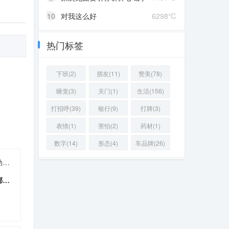
10
对我这么好
6298℃
热门标签
下班(2)
朋友(11)
赞美(78)
睡觉(3)
关门(1)
生活(156)
打招呼(39)
银行(9)
打牌(3)
表情(1)
害怕(2)
药材(1)
数字(14)
形态(4)
车品牌(26)
他差不多回来了，我们快点动手做饭吧
佢差唔多返嚟啦，我哋快啲喐手煮饭啦
07 ℃