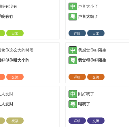
中
明晚有没有
声音太小了
粤
琴晚有冇
声音太细了
日常
详细
日常
2023-12-09 |
1307 ℃
2024-02-24 |
13
中
我像你这么大的时候
我感觉你好陌生
粤
我好似你咁大个阵
我觉得你好陌生
交流
详细
交流
2021-05-16 |
1308 ℃
2021-05-16 |
13
中
人人发财
刚好我了
粤
人人发财
啱我了
祝福
详细
交流
2022-01-07 |
1308 ℃
2022-01-13 |
13