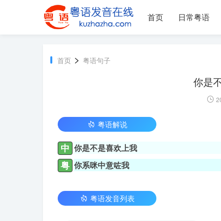
首页
日常粤语
>
首页
粤语句子
你是
2
粤语解说
中
你是不是喜欢上我
粤
你系咪中意咗我
粤语发音列表