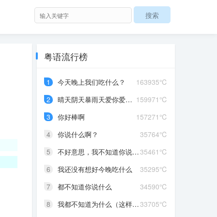
粤语流行榜
1
今天晚上我们吃什么？
163935℃
2
晴天阴天暴雨天爱你爱到发晒颠红茶绿茶菊花茶爱你爱到蒙查查
159971℃
3
你好棒啊
157271℃
4
你说什么啊？
35764℃
5
不好意思，我不知道你说什么
35461℃
6
我还没有想好今晚吃什么
35295℃
7
都不知道你说什么
34590℃
8
我都不知道为什么（这样做）
33705℃