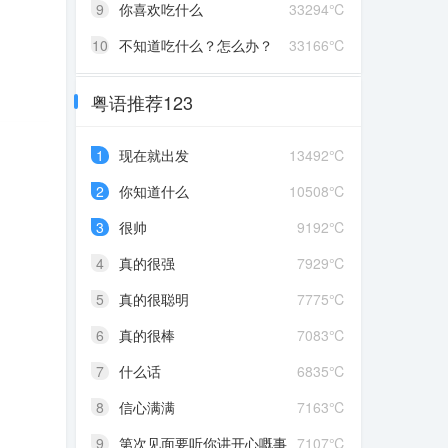
9
你喜欢吃什么
33294℃
10
不知道吃什么？怎么办？
33166℃
粤语推荐123
1
现在就出发
13492℃
2
你知道什么
10508℃
3
很帅
9192℃
4
真的很强
7929℃
5
真的很聪明
7775℃
6
真的很棒
7083℃
7
什么话
6835℃
8
信心满满
7163℃
9
第次见面要听你讲开心嘅事
7107℃