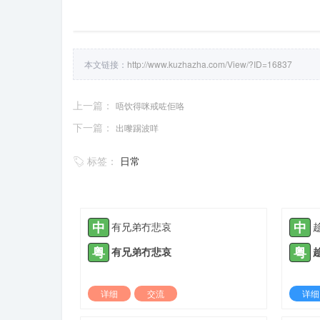
本文链接：
http://www.kuzhazha.com/View/?ID=16837
上一篇：
唔饮得咪戒咗佢咯
下一篇：
出嚟踢波咩
标签：
日常
中
中
有兄弟冇悲哀
粤
粤
有兄弟冇悲哀
详细
交流
详细
2022-06-07 |
1307 ℃