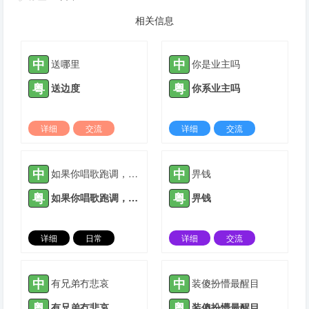
相关信息
中
中
送哪里
你是业主吗
粤
粤
送边度
你系业主吗
详细
交流
详细
交流
2021-10-12 |
1307 ℃
2022-01-04 |
1307 ℃
中
中
如果你唱歌跑调，可以试试跟我接吻
畀钱
粤
粤
如果你唱歌跑调，可以试试同我接吻
畀钱
详细
日常
详细
交流
2022-03-05 |
1307 ℃
2022-05-05 |
1307 ℃
中
中
有兄弟冇悲哀
装傻扮懵最醒目
粤
粤
有兄弟冇悲哀
装傻扮懵最醒目