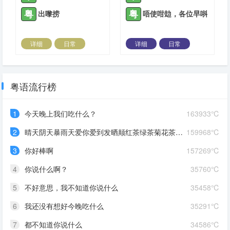
粤
粤
出嚟捞
唔使咁攰，各位早唞
详细
日常
详细
日常
2023-11-09 |
1307 ℃
2023-11-10 |
1307 ℃
粤语流行榜
1
今天晚上我们吃什么？
163933℃
2
晴天阴天暴雨天爱你爱到发晒颠红茶绿茶菊花茶爱你爱到蒙查查
159968℃
3
你好棒啊
157269℃
4
你说什么啊？
35760℃
5
不好意思，我不知道你说什么
35458℃
6
我还没有想好今晚吃什么
35291℃
7
都不知道你说什么
34586℃