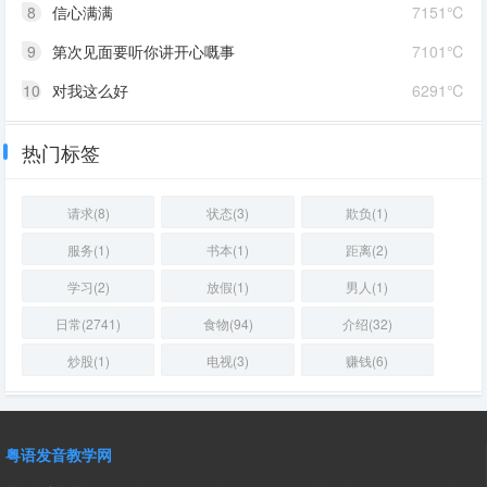
8
信心满满
7151℃
9
第次见面要听你讲开心嘅事
7101℃
10
对我这么好
6291℃
热门标签
请求(8)
状态(3)
欺负(1)
服务(1)
书本(1)
距离(2)
学习(2)
放假(1)
男人(1)
日常(2741)
食物(94)
介绍(32)
炒股(1)
电视(3)
赚钱(6)
粤语发音教学网