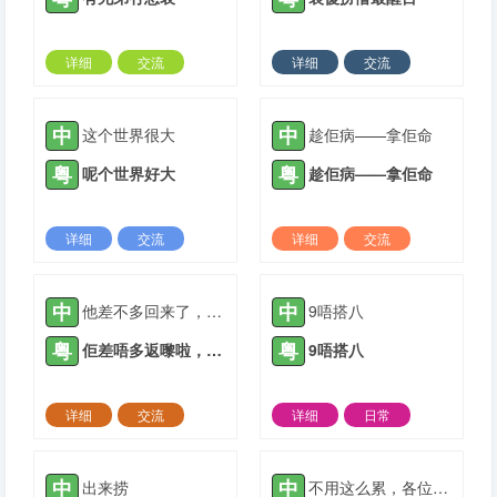
详细
交流
详细
交流
2022-06-07 |
1307 ℃
2022-06-19 |
1307 ℃
中
中
这个世界很大
趁佢病——拿佢命
粤
粤
呢个世界好大
趁佢病——拿佢命
详细
交流
详细
交流
2022-06-25 |
1307 ℃
2022-07-07 |
1307 ℃
中
中
他差不多回来了，我们快点动手做饭吧
9唔搭八
粤
粤
佢差唔多返嚟啦，我哋快啲喐手煮饭啦
9唔搭八
详细
交流
详细
日常
2022-07-07 |
1307 ℃
2023-10-30 |
1307 ℃
中
中
出来捞
不用这么累，各位晚安