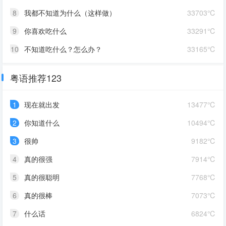
8
我都不知道为什么（这样做）
33703℃
9
你喜欢吃什么
33291℃
10
不知道吃什么？怎么办？
33165℃
粤语推荐123
1
现在就出发
13477℃
2
你知道什么
10494℃
3
很帅
9182℃
4
真的很强
7914℃
5
真的很聪明
7768℃
6
真的很棒
7073℃
7
什么话
6824℃