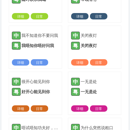
详细
日常
详细
日常
2023-11-10 |
1308 ℃
2023-12-09 |
1308 ℃
中
中
我不知道你不要问我
关闭夜灯
粤
粤
我唔知你唔好问我
关闭夜灯
详细
日常
详细
日常
2024-01-21 |
1308 ℃
2024-03-04 |
1308 ℃
中
中
很开心能见到你
一无是处
粤
粤
好开心能见到你
一无是处
详细
日常
详细
日常
2024-03-04 |
1308 ℃
2024-04-22 |
1308 ℃
中
中
唔试唔知功夫好，一做就知眼界高
为什么突然说粗口