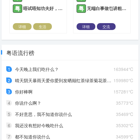
粤
粤
唔试唔知功夫好，一做就知眼界高
无端白事做乜讲粗口?
详细
生活
详细
交流
2021-05-08 |
1309 ℃
2021-12-14 |
1309 ℃
粤语流行榜
1
今天晚上我们吃什么？
163944℃
2
晴天阴天暴雨天爱你爱到发晒颠红茶绿茶菊花茶爱你爱到蒙查查
159980℃
3
你好棒啊
157281℃
4
你说什么啊？
35773℃
5
不好意思，我不知道你说什么
35469℃
6
我还没有想好今晚吃什么
35302℃
7
都不知道你说什么
34599℃