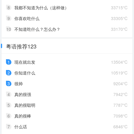
8
我都不知道为什么（这样做）
33715℃
9
你喜欢吃什么
33305℃
10
不知道吃什么？怎么办？
33170℃
粤语推荐123
1
现在就出发
13504℃
2
你知道什么
10519℃
3
很帅
9204℃
4
真的很强
7942℃
5
真的很聪明
7787℃
6
真的很棒
7098℃
7
什么话
6846℃