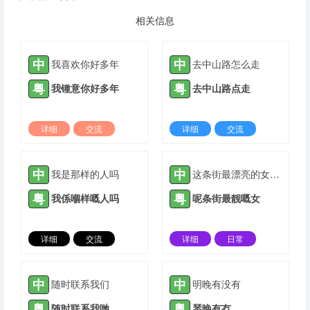
相关信息
中
中
我喜欢你好多年
去中山路怎么走
粤
粤
我锺意你好多年
去中山路点走
详细
交流
详细
交流
2022-03-05 |
1308 ℃
2022-04-11 |
1308 ℃
中
中
我是那样的人吗
这条街最漂亮的女孩子
粤
粤
我係嗰样嘅人吗
呢条街最靓嘅女
详细
交流
详细
日常
2022-06-07 |
1308 ℃
2023-11-09 |
1308 ℃
中
中
随时联系我们
明晚有没有
粤
粤
随时联系我哋
琴晚有冇