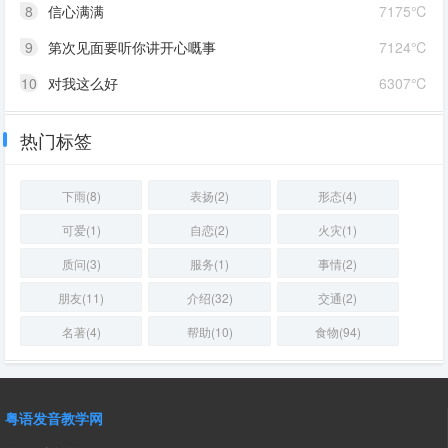
8
信心满满
7175℃
9
第次见面要听你讲开心嘅事
7124℃
10
对我这么好
6307℃
热门标签
下雨(8)
表扬(2)
形态(4)
可爱(1)
自恋(2)
火灾(1)
质问(3)
服务(1)
事情(2)
朋友(11)
介绍(32)
交通(2)
名著(4)
帮助(10)
食物(94)
粤语发音教学网