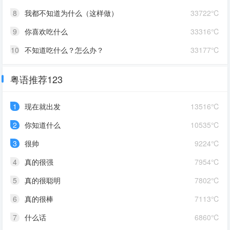
8
我都不知道为什么（这样做）
33722℃
9
你喜欢吃什么
33316℃
10
不知道吃什么？怎么办？
33177℃
粤语推荐123
1
现在就出发
13516℃
2
你知道什么
10535℃
3
很帅
9224℃
4
真的很强
7954℃
5
真的很聪明
7802℃
6
真的很棒
7113℃
7
什么话
6860℃