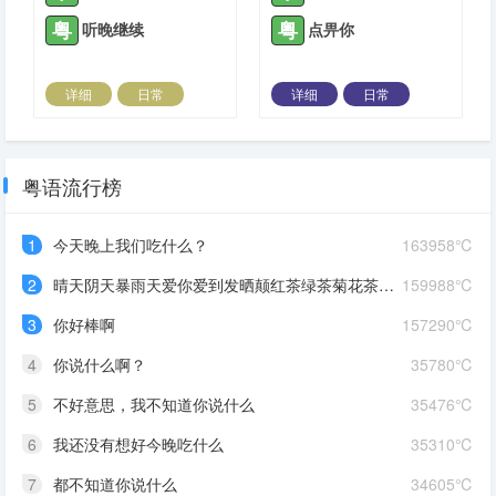
粤
粤
听晚继续
点畀你
详细
日常
详细
日常
2023-12-09 |
1310 ℃
2023-12-09 |
1310 ℃
粤语流行榜
1
今天晚上我们吃什么？
163958℃
2
晴天阴天暴雨天爱你爱到发晒颠红茶绿茶菊花茶爱你爱到蒙查查
159988℃
3
你好棒啊
157290℃
4
你说什么啊？
35780℃
5
不好意思，我不知道你说什么
35476℃
6
我还没有想好今晚吃什么
35310℃
7
都不知道你说什么
34605℃