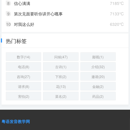
8
信心满满
7185℃
9
第次见面要听你讲开心嘅事
7133℃
10
对我这么好
6320℃
热门标签
数字(14)
问候(47)
鄙视(1)
电话(8)
古诗(1)
介绍(32)
咨询(27)
下班(2)
邀请(20)
请求(8)
花(13)
金融(2)
害怕(2)
菜名(2)
药品(2)
粤语发音教学网