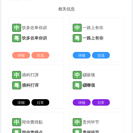
相关信息
中
中
饮多佐卑你训
一路上有你
粤
粤
饮多佐卑你训
一路上有你
详细
交流
详细
交流
2022-03-01 |
1310 ℃
2022-06-19 |
1310 ℃
中
中
插科打諢
瞓捩颈
粤
粤
插科打诨
瞓嚟颈
详细
日常
详细
日常
2023-02-20 |
1310 ℃
2023-04-13 |
1310 ℃
中
中
咁你覺得點
贵州毕节
粤
粤
咁你觉得点
贵州毕节