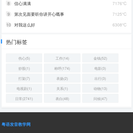
8
信心满满
7176℃
9
第次见面要听你讲开心嘅事
7125℃
10
对我这么好
6308℃
热门标签
伤心(5)
工作(14)
金钱(52)
炒股(1)
称呼(174)
电影(3)
打架(7)
表扬(2)
出行(3)
电视剧(1)
关系(1)
动物(13)
日常(2741)
表白(48)
问候(47)
粤语发音教学网