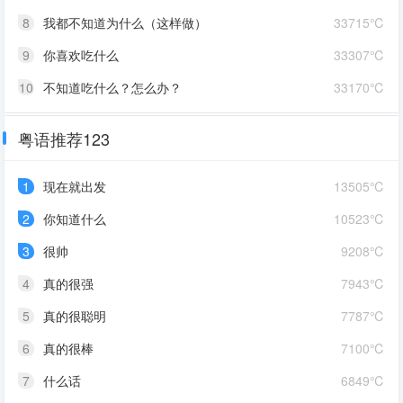
8
我都不知道为什么（这样做）
33715℃
9
你喜欢吃什么
33307℃
10
不知道吃什么？怎么办？
33170℃
粤语推荐123
1
现在就出发
13505℃
2
你知道什么
10523℃
3
很帅
9208℃
4
真的很强
7943℃
5
真的很聪明
7787℃
6
真的很棒
7100℃
7
什么话
6849℃