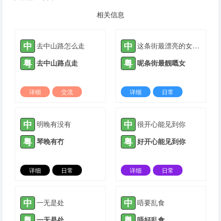
相关信息
中
中
去中山路怎么走
这条街最漂亮的女孩子
粤
粤
去中山路点走
呢条街最靓嘅女
详细
交流
详细
日常
2022-04-11 |
1308 ℃
2023-11-09 |
1308 ℃
中
中
明晚有没有
很开心能见到你
粤
粤
琴晚有冇
好开心能见到你
详细
日常
详细
日常
2023-12-09 |
1308 ℃
2024-03-04 |
1308 ℃
中
中
一无是处
唔要乱食
粤
粤
一无是处
唔好乱食