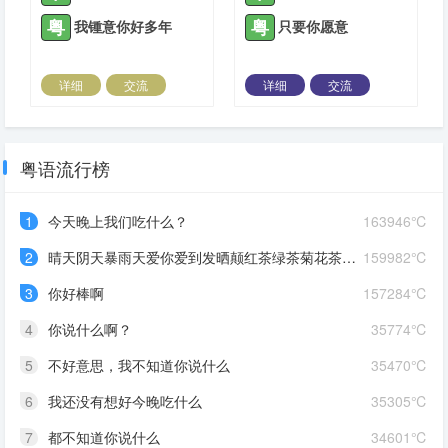
粤
粤
我锺意你好多年
只要你愿意
详细
交流
详细
交流
2022-03-05 |
1309 ℃
2022-03-28 |
1309 ℃
粤语流行榜
1
今天晚上我们吃什么？
163946℃
2
晴天阴天暴雨天爱你爱到发晒颠红茶绿茶菊花茶爱你爱到蒙查查
159982℃
3
你好棒啊
157284℃
4
你说什么啊？
35774℃
5
不好意思，我不知道你说什么
35470℃
6
我还没有想好今晚吃什么
35305℃
7
都不知道你说什么
34601℃